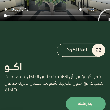
اكــو
 بأن العافية تبدأ من الداخل. ندمج أحدث
حلول علاجية شمولية لضمان تجربة تعافي
شاملة.
ك