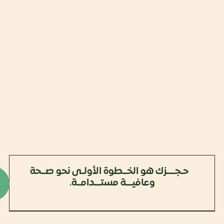
ك هو الخــطوة الأولـى نحو صــحة
ابدأ
وعافيـــة مستـــدامــة.
رحلتك